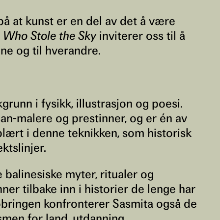
på at kunst er en del av det å være
.
Who Stole the Sky
inviterer oss til å
ene og til hverandre.
unn i fysikk, illustrasjon og poesi.
an-malere og prestinner, og er én av
plært i denne teknikken, som historisk
ktslinjer.
balinesiske myter, ritualer og
ner tilbake inn i historier de lenge har
obringen konfronterer Sasmita også de
men for land, utdanning,