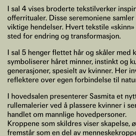
I sal 4 vises broderte tekstilverker inspi
offerritualer. Disse seremoniene samle
viktige hendelser. Hvert tekstile «skinn»
sted for endring og transformasjon.
I sal 5 henger flettet hår og skåler med 
symboliserer håret minner, instinkt og 
generasjoner, spesielt av kvinner. Her in
reflektere over egen forbindelse til nat
I hovedsalen presenterer Sasmita et nytt
rullemalerier ved å plassere kvinner i se
handlet om mannlige hovedpersoner.
Kroppene som skildres viser skapelse, 
fremstår som en del av menneskekroppen,