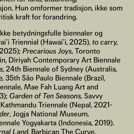
ksjon. Hun omformer tradisjon, ikke som
tisk kraft for forandring.
kke betydningsfulle biennaler og
i’i Triennial (Hawai’i, 2025),
to carry,
 2025);
Precarious Joys
, Toronto
ain, Diriyah Contemporary Art Biennale
s
, 24th Biennale of Sydney (Australia,
e
, 35th São Paulo Biennale (Brazil,
iennale, Mae Fah Luang Art and
3);
Garden of Ten Seasons,
Savvy
 Kathmandu Triennale (Nepal, 2021-
der
, Jogja National Museum,
iennale Yogyakarta (Indonesia, 2019).
rnal Land,
Barbican The Curve,