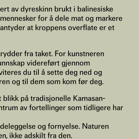
rert av dyreskinn brukt i balinesiske
r mennesker for å dele mat og markere
 antyder at kroppens overflate er et
krydder fra taket. For kunstneren
kunnskap videreført gjennom
viteres du til å sette deg ned og
uren og til dem som kom før deg.
 blikk på tradisjonelle Kamasan-
ntrum av fortellinger som tidligere har
ødeleggelse og fornyelse. Naturen
 ikke adskilt fra den.