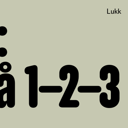
Lukk
:
å 1–2–3