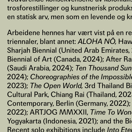
trosforestillinger og kunstnerisk produ
en statisk arv, men som en levende og kri
Arbeidene hennes har vært vist på en re
triennaler, blant annet:
ALOHA NŌ,
Hawa
Sharjah Biennial (United Arab Emirates,
Biennial of Art (Canada, 2024); After R
(Saudi Arabia, 2024);
Ten Thousand Sun
2024);
Choreographies of the Impossibl
2023);
The Open World,
3rd Thailand B
Cultural Park, Chiang Rai (Thailand, 202
Contemporary, Berlin (Germany, 2022);
2022); ARTJOG MMXXII,
Time To Won
Yogyakarta (Indonesia, 2021); and the B
Recent solo exhibitions include
Into Ete