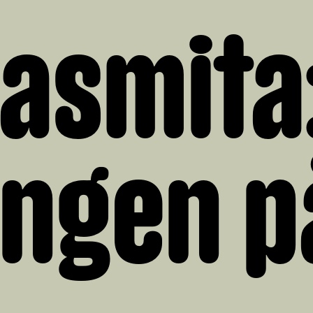
Sasmita
lingen p