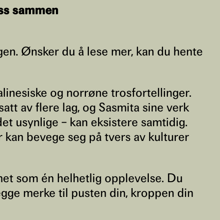
 oss sammen
ingen. Ønsker du å lese mer, kan du hente
inesiske og norrøne trosfortellinger.
t av flere lag, og Sasmita sine verk
det usynlige – kan eksistere samtidig.
 kan bevege seg på tvers av kulturer
ormet som én helhetlig opplevelse. Du
egge merke til pusten din, kroppen din