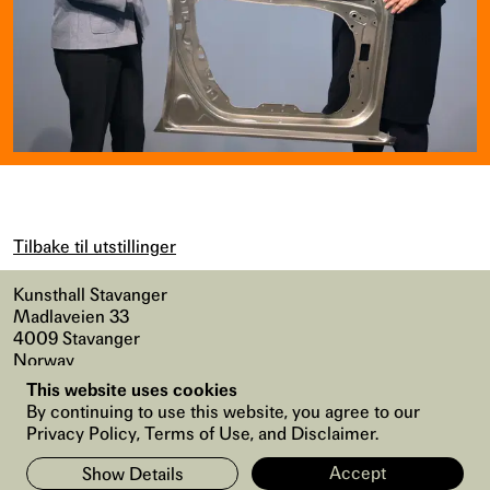
Tilbake til utstillinger
Kunsthall Stavanger
Madlaveien 33
4009 Stavanger
Norway
This website uses cookies
Kart
,
Universell tilgang
By continuing to use this website, you agree to our
Instagram
,
Facebook
Privacy Policy, Terms of Use, and Disclaimer.
Accept
Show Details
Abonner