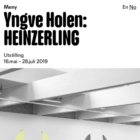
Meny
En
No
Yngve Holen:
HEINZERLING
Utstilling
16.mai – 28.juli 2019