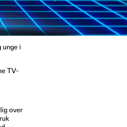
 unge i
ne TV-
lig over
bruk
ed