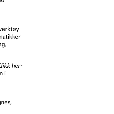
 verktøy
matikker
ng,
likk her-
n i
gnes,