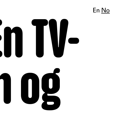
En
No
En TV-
n og