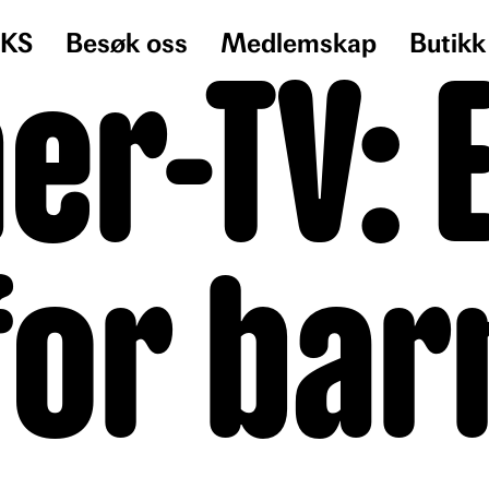
KS
Besøk oss
Medlemskap
Butikk
er-TV: 
for bar