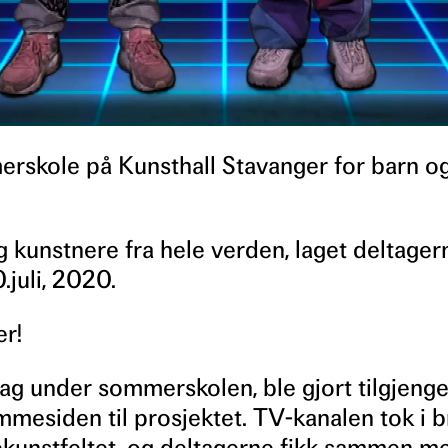
rskole på Kunsthall Stavanger for barn og
kunstnere fra hele verden, laget deltager
juli, 2020.
er!
ag under sommerskolen, ble gjort tilgjenge
mmesiden til prosjektet. TV-kanalen tok i 
nekunstfeltet, og deltagerne fikk sammen m