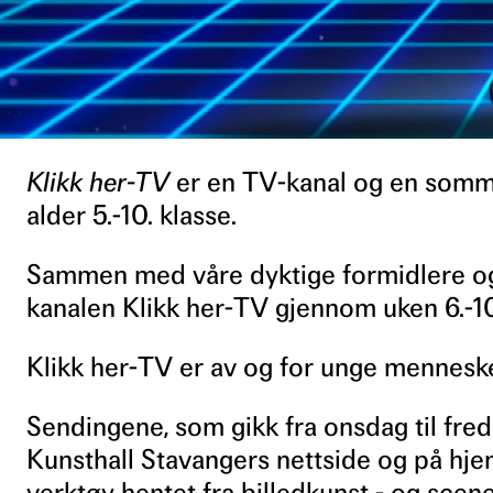
Klikk her-TV
er en TV-kanal og en somme
alder 5.-10. klasse.
Sammen med våre dyktige formidlere og 
kanalen Klikk her-TV gjennom uken 6.-10.
Klikk her-TV er av og for unge mennesk
Sendingene, som gikk fra onsdag til fred
Kunsthall Stavangers nettside og på hje
verktøy hentet fra billedkunst - og sce