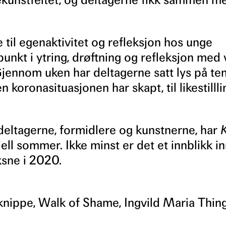
e til egenaktivitet og refleksjon hos unge
unkt i ytring, drøftning og refleksjon med
Gjennom uken har deltagerne satt lys på te
koronasituasjonen har skapt, til likestillli
l deltagerne, formidlere og kunstnerne, har
K
ell sommer. Ikke minst er det et innblikk in
ksne i 2020.
knippe, Walk of Shame, Ingvild Maria Thin