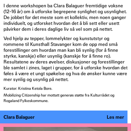
I denne workshopen ba Clara Balaguer fremtidige voksne
(12–16 år) om å utforske begrepene synlighet og usynlighet.
De jobbet for det meste som et kollektiv, men noen ganger
individuelt, og utforsket hvordan det å bli sett eller usett
påvirker dem i deres daglige liv så vel som på nettet.
Ved hjelp av tepper, lommelykter og kunstutstyr og
rommene til Kunsthall Stavanger kom de opp med små
forestillinger om hvordan man kan bli synlig (for å finne
styrke, kanskje) eller usynlig (kanskje for å finne ro).
Resultatene av deres øvelser, diskusjoner og forestillinger
ble samlet i zines, laget i grupper, for å utforske hvordan det
føles å være et ungt spøkelse og hva de ønsker kunne være
mer synlig og usynlig på nettet.
Kurator: Kristina Ketola Bore.
Mobilizing Citizenship har mottatt generøs støtte fra Kulturrådet og
Rogaland Fylkeskommune.
Clara Balaguer
Les mer