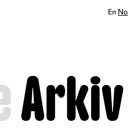
En
No
e
Arkiv