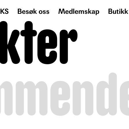
KS
Besøk oss
Medlemskap
Butikk
kter
mmend