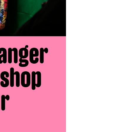
vanger
kshop
r