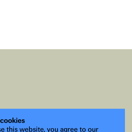
 cookies
e this website, you agree to our