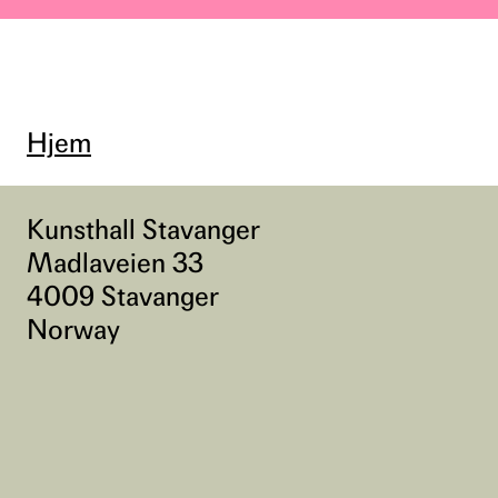
Hjem
Kunsthall Stavanger
Madlaveien 33
4009 Stavanger
Norway