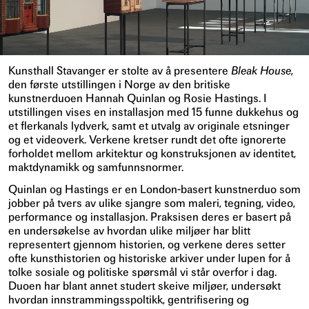
Kunsthall Stavanger er stolte av å presentere
Bleak House
,
den første utstillingen i Norge av den britiske
kunstnerduoen Hannah Quinlan og Rosie Hastings. I
utstillingen vises en installasjon med 15 funne dukkehus og
et flerkanals lydverk, samt et utvalg av originale etsninger
og et videoverk. Verkene kretser rundt det ofte ignorerte
forholdet mellom arkitektur og konstruksjonen av identitet,
maktdynamikk og samfunnsnormer.
Quinlan og Hastings er en London-basert kunstnerduo som
jobber på tvers av ulike sjangre som maleri, tegning, video,
performance og installasjon. Praksisen deres er basert på
en undersøkelse av hvordan ulike miljøer har blitt
representert gjennom historien, og verkene deres setter
ofte kunsthistorien og historiske arkiver under lupen for å
tolke sosiale og politiske spørsmål vi står overfor i dag.
Duoen har blant annet studert skeive miljøer, undersøkt
hvordan innstrammingsspoltikk, gentrifisering og