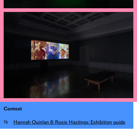
Context
📂
Hannah Quinlan & Rosie Hastings: Exhibition guide