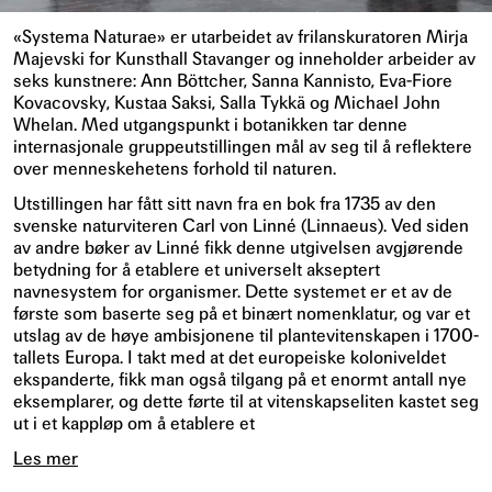
«Systema Naturae» er utarbeidet av frilanskuratoren Mirja
Majevski for Kunsthall Stavanger og inneholder arbeider av
seks kunstnere: Ann Böttcher, Sanna Kannisto, Eva-Fiore
Kovacovsky, Kustaa Saksi, Salla Tykkä og Michael John
Whelan. Med utgangspunkt i botanikken tar denne
internasjonale gruppeutstillingen mål av seg til å reflektere
over menneskehetens forhold til naturen.
Utstillingen har fått sitt navn fra en bok fra 1735 av den
svenske naturviteren Carl von Linné (Linnaeus). Ved siden
av andre bøker av Linné fikk denne utgivelsen avgjørende
betydning for å etablere et universelt akseptert
navnesystem for organismer. Dette systemet er et av de
første som baserte seg på et binært nomenklatur, og var et
utslag av de høye ambisjonene til plantevitenskapen i 1700-
tallets Europa. I takt med at det europeiske koloniveldet
ekspanderte, fikk man også tilgang på et enormt antall nye
eksemplarer, og dette førte til at vitenskapseliten kastet seg
ut i et kappløp om å etablere et
Les mer