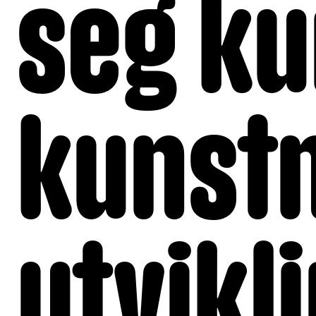
seg ku
kunst
utvik