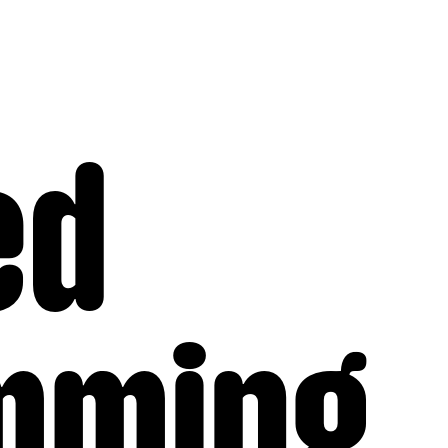
ed
emming