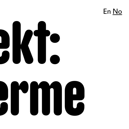
En
No
ekt:
nærme