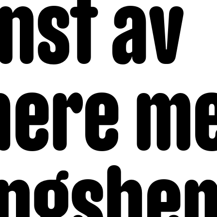
nst av
nere m
lingsh