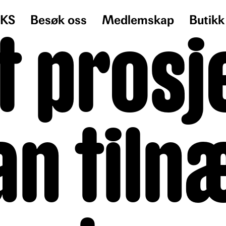
KS
Besøk oss
Medlemskap
Butikk
t prosj
an til