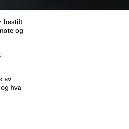
 bestilt
 møte og
k
k av
 og hva