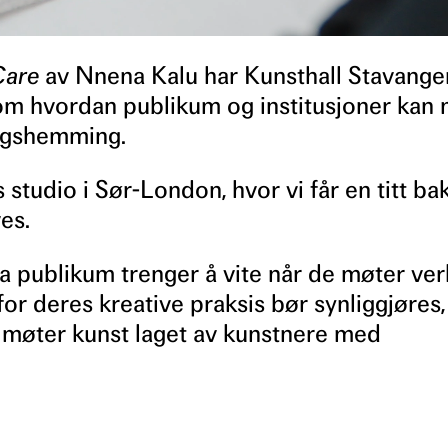
Care
av Nnena Kalu har Kunsthall Stavanger
 om hvordan publikum og institusjoner kan
ngshemming.
studio i Sør-London, hvor vi får en titt ba
es.
 publikum trenger å vite når de møter ver
r deres kreative praksis bør synliggjøres,
n møter kunst laget av kunstnere med