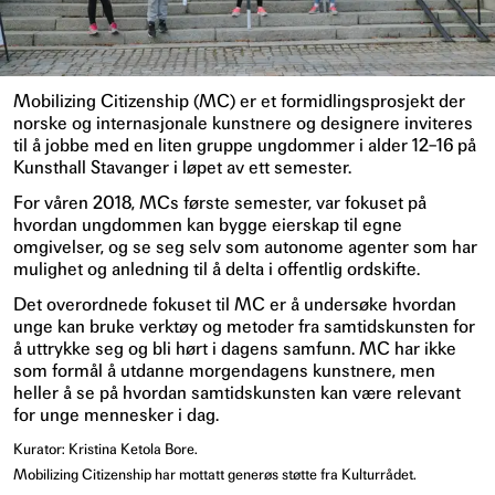
Mobilizing Citizenship (MC) er et formidlingsprosjekt der
norske og internasjonale kunstnere og designere inviteres
til å jobbe med en liten gruppe ungdommer i alder 12–16 på
Kunsthall Stavanger i løpet av ett semester.
For våren 2018, MCs første semester, var fokuset på
hvordan ungdommen kan bygge eierskap til egne
omgivelser, og se seg selv som autonome agenter som har
mulighet og anledning til å delta i offentlig ordskifte.
Det overordnede fokuset til MC er å undersøke hvordan
unge kan bruke verktøy og metoder fra samtidskunsten for
å uttrykke seg og bli hørt i dagens samfunn. MC har ikke
som formål å utdanne morgendagens kunstnere, men
heller å se på hvordan samtidskunsten kan være relevant
for unge mennesker i dag.
Kurator: Kristina Ketola Bore.
Mobilizing Citizenship har mottatt generøs støtte fra Kulturrådet.