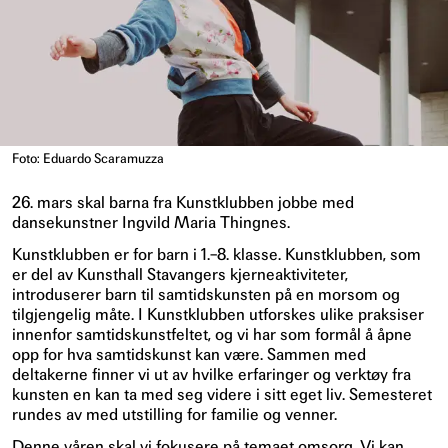
Foto: Eduardo Scaramuzza
26. mars skal barna fra Kunstklubben jobbe med
dansekunstner Ingvild Maria Thingnes.
Kunstklubben er for barn i 1.–8. klasse. Kunstklubben, som
er del av Kunsthall Stavangers kjerneaktiviteter,
introduserer barn til samtidskunsten på en morsom og
tilgjengelig måte. I Kunstklubben utforskes ulike praksiser
innenfor samtidskunstfeltet, og vi har som formål å åpne
opp for hva samtidskunst kan være. Sammen med
deltakerne finner vi ut av hvilke erfaringer og verktøy fra
kunsten en kan ta med seg videre i sitt eget liv. Semesteret
rundes av med utstilling for familie og venner.
Denne våren skal vi fokusere på temaet omsorg. Vi kan