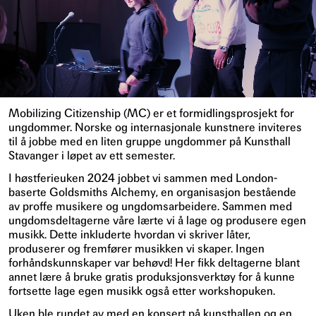
Mobilizing Citizenship (MC) er et formidlingsprosjekt for
ungdommer. Norske og internasjonale kunstnere inviteres
til å jobbe med en liten gruppe ungdommer på Kunsthall
Stavanger i løpet av ett semester.
I høstferieuken 2024 jobbet vi sammen med London-
baserte Goldsmiths Alchemy, en organisasjon bestående
av proffe musikere og ungdomsarbeidere. Sammen med
ungdomsdeltagerne våre lærte vi å lage og produsere egen
musikk. Dette inkluderte hvordan vi skriver låter,
produserer og fremfører musikken vi skaper. Ingen
forhåndskunnskaper var behøvd! Her fikk deltagerne blant
annet lære å bruke gratis produksjonsverktøy for å kunne
fortsette lage egen musikk også etter workshopuken.
Uken ble rundet av med en konsert på kunsthallen og en