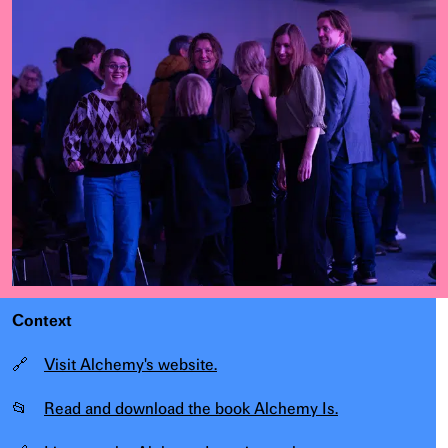
Context
🔗
Visit Alchemy's website.
📂
Read and download the book Alchemy Is.