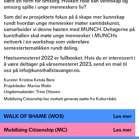
være en form for omsorg. Hvilken rolle kan vennskap og
omsorg spille i unge menneskers liv?
Som del av prosjektets fokus på å skape mer kunnskap
rundt hvordan unge mennesker møter samtidskunst,
samarbeider vi denne høsten med MUNCH. Deltagerne på
kunsthallen skal møte unge mennesker i MUNCHs
nettverk i en workshop som videreføre
semestertematikken rundt deling.
Høstsemesteret 2022 er fullbooket. Hvis du er interessert i
å være deltager på vårsemesteret 2023, send en mail til
oss på info@kunsthallstavanger.no.
Kurator: Kristina Ketola Bore
Projektleder: Marisa Molin
Ungdomsabeider: Trine Ottosen
Mobilizing Citizenship har mottatt generøs støtte fra Kulturrådet.
WALK OF SHAME (WOS)
Les mer
Mobilizing Citizenship (MC)
Les mer