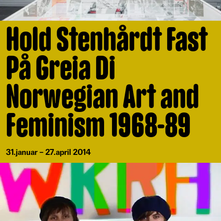
Hold Stenhårdt Fast
På Greia Di
Norwegian Art and
Feminism 1968-89
31.januar – 27.april 2014