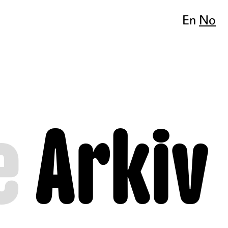
En
No
e
Arkiv