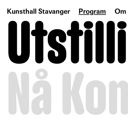
Kunsthall Stavanger
Program
Om 
Utstil
Nå
Ko