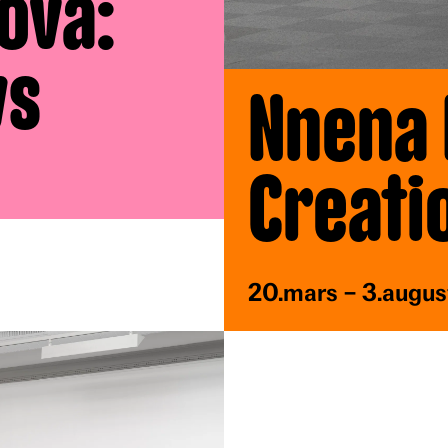
ova:
ws
Nnena 
Creati
20.mars – 3.augu