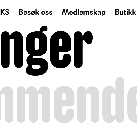
KS
Besøk oss
Medlemskap
Butikk
linger
mmend